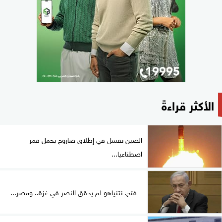
الأكثر قراءةً
الصين تفشل في إطلاق صاروخ يحمل قمر
اصطناعيا...
فتح: نتنياهو لم يحقق النصر في غزة.. ومصر...