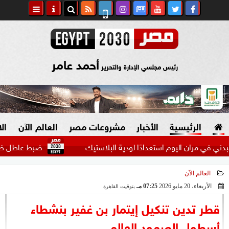
أحمد عامر
رئيس مجلسي الإدارة والتحرير
الرئيسية
الأخبار
مشروعات مصر
العالم الآن
ال
ان اليوم استعدادًا لودية البلاستيك
ضبط عاطل ظهر في فيديو
العالم الآن
السياسة
صنع في مصر
الأربعاء، 20 مايو 2026
07:25 مـ
بتوقيت القاهرة
2026-05-20 19:25:50
دين وفتاوى
قطر تدين تنكيل إيتمار بن غفير بنشطاء
الرئاسة
أسطول الصمود العالمي