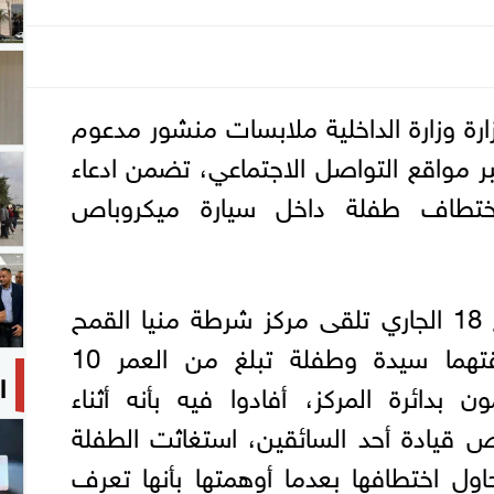
ارة وزارة الداخلية ملابسات منشور مدعوم
ر مواقع التواصل الاجتماعي، تضمن ادعاء
ختطاف طفلة داخل سيارة ميكروباص
وبالفحص، تبين أنه بتاريخ 18 الجاري تلقى مركز شرطة منيا القمح
بلاغًا من سائقين، وبرفقتهما سيدة وطفلة تبلغ من العمر 10
ا
دائرة المركز، أفادوا فيه بأنه أثناء
ص قيادة أحد السائقين، استغاثت الطفلة
اول اختطافها بعدما أوهمتها بأنها تعرف