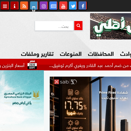
وادث
المحافظات
المنوعات
تقارير وملفات
بد القادر ويغري أكرم توفيق...
أسعار البنزين والسولار اليوم الأحد 9 أغسطس 2026 ب
كاوي المواطن
السياحة في مصر
التكنولوجيا
المرأة والأسرة
السيارات