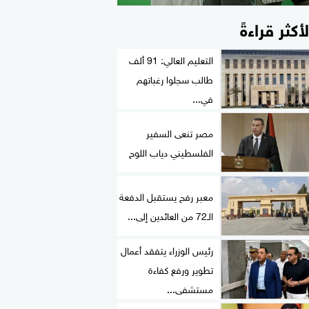
لأكثر قراءةً
التعليم العالي: 91 ألف
طالب سجلوا رغباتهم
في...
مصر تنعى السفير
الفلسطيني دياب اللوح
معبر رفح يستقبل الدفعة
الـ72 من العائدين إلى...
رئيس الوزراء يتفقد أعمال
تطوير ورفع كفاءة
مستشفى...