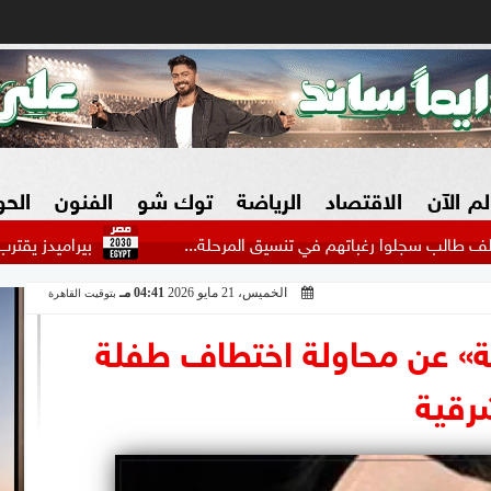
لم الآن
الاقتصاد
الرياضة
توك شو
الفنون
الح
بيراميدز يقترب من ضم أحمد ع
الخميس، 21 مايو 2026
04:41 مـ
بتوقيت القاهرة
البنوك
بطولات مصرية
فيديو 2030
ش
ية» عن محاولة اختطاف طفلة
الزراعة فى مصر
بطولات عربية
رقية
سوق العقارات
بطولات أوروبية
المسؤولية المجتمعية
بطولات عالمية