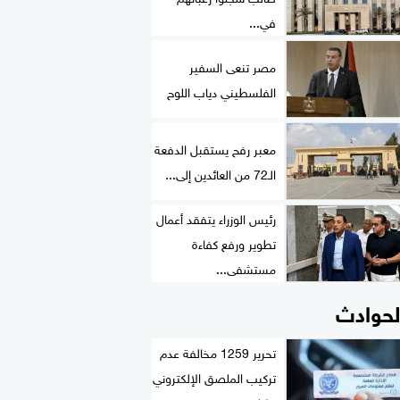
في...
مصر تنعى السفير
الفلسطيني دياب اللوح
معبر رفح يستقبل الدفعة
الـ72 من العائدين إلى...
رئيس الوزراء يتفقد أعمال
تطوير ورفع كفاءة
مستشفى...
لحوادث
تحرير 1259 مخالفة عدم
تركيب الملصق الإلكتروني