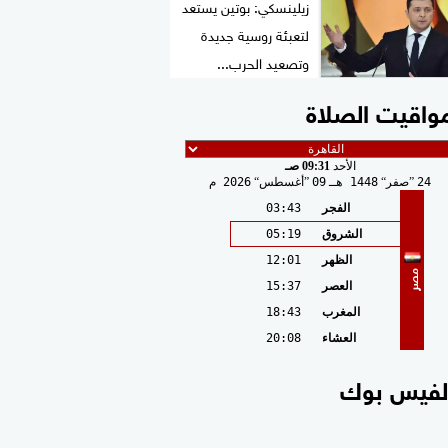
زيلينسكي: بوتين يستعد
لتعبئة روسية جديدة
وتصعيد الحرب...
واقيت الصلاة
الأحد
09:31 صـ
24
صفر
1448 هـ
09
أغسطس
2026 م
الفجر
03:43
الشروق
05:19
الظهر
12:01
مصر
العصر
15:37
المغرب
18:43
العشاء
20:08
لفيس بوك