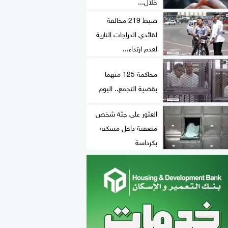
خلال...
ضبط 219 مخالفة
لقائدي الدراجات النارية
لعدم ارتداء...
محاكمة 125 متهما
بقضية التجمع.. اليوم
العثور على جثة شخص
متعفنة داخل مسكنه
بكرداسة