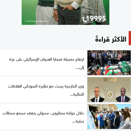
الأكثر قراءةً
ارتفاع حصيلة ضحايا العدوان الإسرائيلي على غزة
إلى...
وزير الخارجية يبحث مع نظيره السوداني العلاقات
الثنائية...
خلال جولته بمطروح.. مدبولي يتفقد مجمع محطات
تحلية...