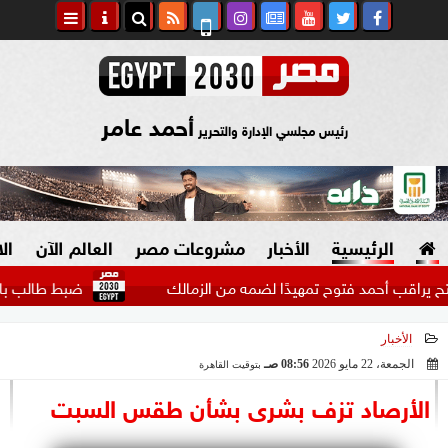
أحمد عامر
رئيس مجلسي الإدارة والتحرير
الرئيسية
الأخبار
مشروعات مصر
العالم الآن
ال
 أحمد فتوح تمهيدًا لضمه من الزمالك
ضبط طالب بالإسكندرية 
الأخبار
السياسة
صنع في مصر
الجمعة، 22 مايو 2026
08:56 صـ
بتوقيت القاهرة
2026-05-22 08:56:13
دين وفتاوى
الأرصاد تزف بشرى بشأن طقس السبت
الرئاسة