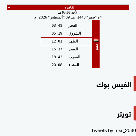
الأحد
03:08 مـ
24
صفر
1448 هـ
09
أغسطس
2026 م
الفجر
03:43
الشروق
05:19
الظهر
12:01
مصر
العصر
15:37
المغرب
18:43
العشاء
20:08
الفيس بوك
تويتر
Tweets by msr_2030