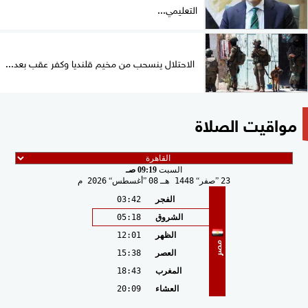
التعليمي...
الاحتلال ينسحب من مخيم قلنديا وكفر عقب بعد...
مواقيت الصلاة
السبت
09:19 صـ
23
صفر
1448 هـ
08
أغسطس
2026 م
الفجر
03:42
الشروق
05:18
الظهر
12:01
مصر
العصر
15:38
المغرب
18:43
العشاء
20:09