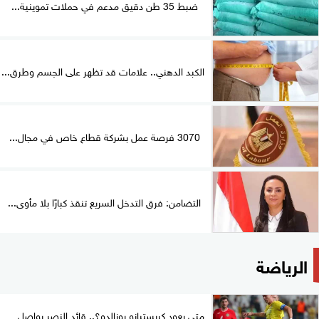
ضبط 35 طن دقيق مدعم في حملات تموينية...
الكبد الدهني.. علامات قد تظهر على الجسم وطرق...
3070 فرصة عمل بشركة قطاع خاص في مجال...
التضامن: فرق التدخل السريع تنقذ كبارًا بلا مأوى...
الرياضة
متى يعود كريستيانو رونالدو؟.. قائد النصر يواصل