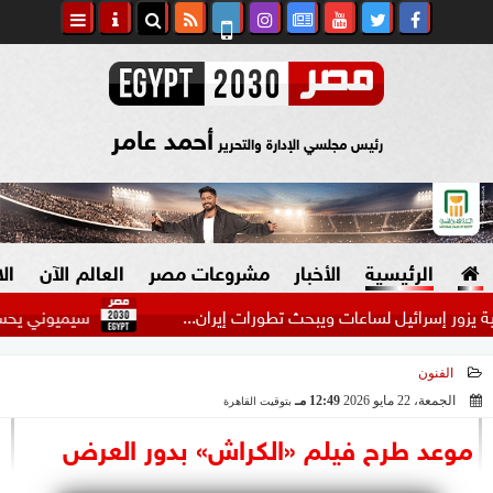
أحمد عامر
رئيس مجلسي الإدارة والتحرير
الرئيسية
الأخبار
مشروعات مصر
العالم الآن
ال
إسرائيل لساعات ويبحث تطورات إيران...
سيميوني يحسم موقفه م
الفنون
السياسة
صنع في مصر
الجمعة، 22 مايو 2026
12:49 مـ
بتوقيت القاهرة
2026-05-22 12:49:03
دين وفتاوى
موعد طرح فيلم «الكراش» بدور العرض
الرئاسة