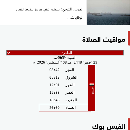
الحرس الثوري: سيتم فتح هرمز عندما تقبل
الولايات...
مواقيت الصلاة
السبت
09:59 مـ
23
صفر
1448 هـ
08
أغسطس
2026 م
الفجر
03:42
الشروق
05:18
الظهر
12:01
مصر
العصر
15:38
المغرب
18:43
العشاء
20:09
الفيس بوك