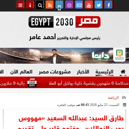
أحمد عامر
رئيس مجلسي الإدارة والتحرير
الرئيسية
الأخبار
مشروعات مصر
العالم الآن
ال
راتبه 9 ملايين دولار.. بيراميدز يتحرك لضم مهاجم الاتحاد السعودي...
الرياضة
السياسة
صنع في مصر
السبت، 23 مايو 2026
08:45 صـ
بتوقيت القاهرة
2026-05-23 08:45:06
دين وفتاوى
طارق السيد: عبدالله السعيد «مهووس
الرئاسة
بحب الزمالك».. وفتوح قادر على تقديم