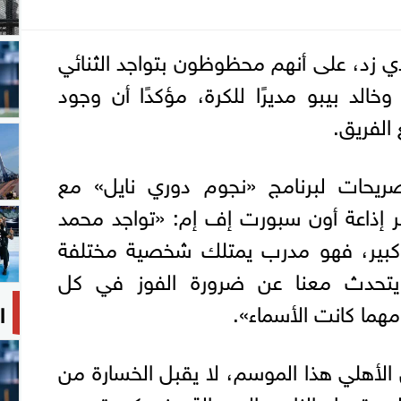
ي زد، على أنهم محظوظون بتواجد الثنائي
خالد بيبو مديرًا للكرة، مؤكدًا أن وجود
الفريق.
يحات لبرنامج «نجوم دوري نايل» مع
ر إذاعة أون سبورت إف إم: «تواجد محمد
بير، فهو مدرب يمتلك شخصية مختلفة
 ما يتحدث معنا عن ضرورة الفوز في كل
هما كانت الأسماء».
ا
 الأهلي هذا الموسم، لا يقبل الخسارة من
يتحول النادي إلى حالة حزن كبيرة، من