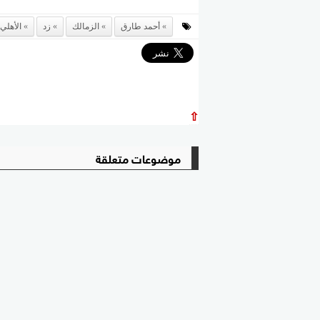
أحمد طارق
الزمالك
زد
الأهلي
⇧
موضوعات متعلقة