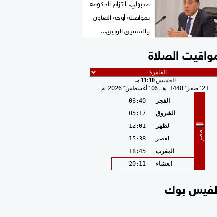
مدبولي: التزام الحكومة
بمواصلة أوجه التعاون
والتنسيق الوثيق...
واقيت الصلاة
الخميس
11:10 مـ
21
صفر
1448 هـ
06
أغسطس
2026 م
الفجر
03:40
الشروق
05:17
الظهر
12:01
مصر
العصر
15:38
المغرب
18:45
العشاء
20:11
لفيس بوك