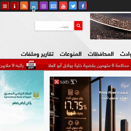
وادث
المحافظات
المنوعات
تقارير وملفات
راتبه 9 ملايين دولار.. بيراميدز يتحرك لضم مهاجم الاتحاد السعودي...
كاوي المواطن
السياحة في مصر
التكنولوجيا
المرأة والأسرة
السيارات