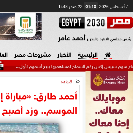
7 أغسطس 2026
01:10
22 صفر 1448
أحمد عامر
رئيس مجلسي الإدارة والتحرير
الرئيسية
الأخبار
مشروعات مصر
العا
يس إكس رغم السماح لمساهميها ببيع أسمهم لأول...
عاجل..
الرياضة
السياسة
صنع في مصر
2026-05-23 09:48:48
أحمد طارق: «مباراة إ
دين وفتاوى
الموسم.. وزد أصبح م
الرئاسة
البرلمان