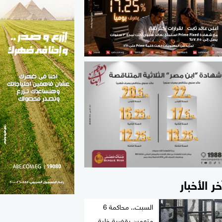
الطب والصحة
مواهب مصر
خر الأخبار
السبت.. محاكمة 6
متهمين بقضية خلية