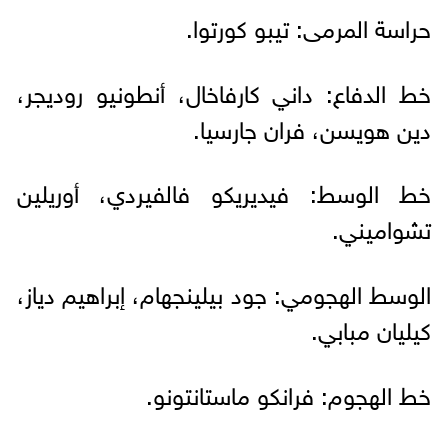
حراسة المرمى: تيبو كورتوا.
خط الدفاع: داني كارفاخال، أنطونيو روديجر،
دين هويسن، فران جارسيا.
خط الوسط: فيديريكو فالفيردي، أوريلين
تشواميني.
الوسط الهجومي: جود بيلينجهام، إبراهيم دياز،
كيليان مبابي.
خط الهجوم: فرانكو ماستانتونو.