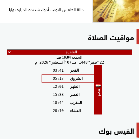
حالة الطقس اليوم.. أجواء شديدة الحرارة نهارا
مواقيت الصلاة
الجمعة
10:04 صـ
22
صفر
1448 هـ
07
أغسطس
2026 م
الفجر
03:41
الشروق
05:17
الظهر
12:01
مصر
العصر
15:38
المغرب
18:44
العشاء
20:10
الفيس بوك