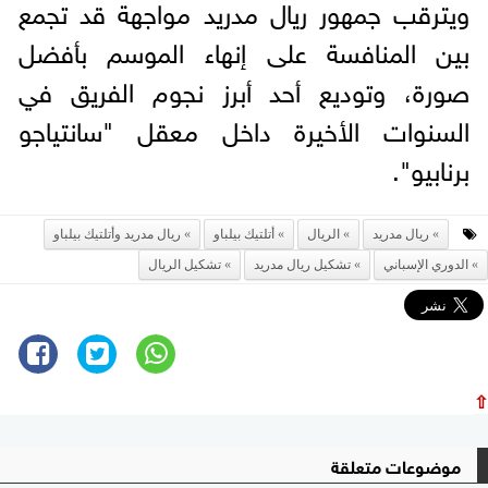
ويترقب جمهور ريال مدريد مواجهة قد تجمع
بين المنافسة على إنهاء الموسم بأفضل
صورة، وتوديع أحد أبرز نجوم الفريق في
السنوات الأخيرة داخل معقل "سانتياجو
برنابيو".
ريال مدريد
الريال
أتلتيك بيلباو
ريال مدريد وأتلتيك بيلباو
الدوري الإسباني
تشكيل ريال مدريد
تشكيل الريال
⇧
موضوعات متعلقة