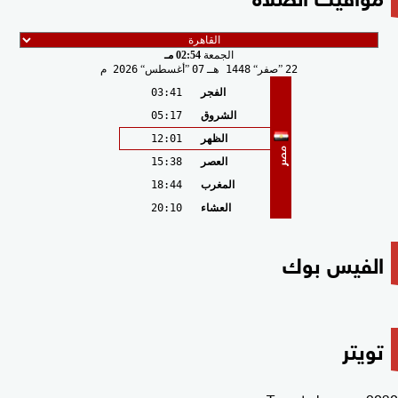
الجمعة
02:54 مـ
22
صفر
1448 هـ
07
أغسطس
2026 م
الفجر
03:41
الشروق
05:17
الظهر
12:01
مصر
العصر
15:38
المغرب
18:44
العشاء
20:10
الفيس بوك
تويتر
Tweets by msr_2030