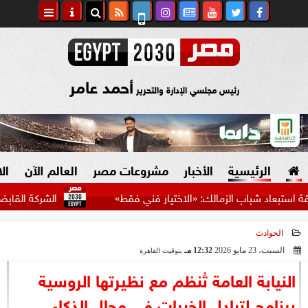
أحمد عامر
رئيس مجلسي الإدارة والتحرير
الرئيسية
الأخبار
مشروعات مصر
العالم الآن
ال
باب الزمالك: «الاختيار فني فقط»
الشركة القابضة للنقل ال
الحوادث
السياسة
صنع في مصر
السبت، 23 مايو 2026
12:32 مـ
بتوقيت القاهرة
2026-05-23 12:32:03
دين وفتاوى
النيابة العامة تُنظم مع نظيرتها الروسية
الرئاسة
برنامج لتبادل الخبرات في مجال الذكاء