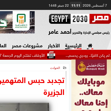
7 أغسطس 2026
11:11
22 صفر 1448
أحمد عامر
رئيس مجلسي الإدارة والتحرير
الرئيسية
الأخبار
مشروعات مصر
العا
. رودري يحسم...
الأوقاف تفتتح اليوم الجمعة 17 مسجدا ضمن خطة إعمار بيوت...
الحوادث
السياسة
صنع في مصر
2026-05-23 13:22:51
تجدبد حبس المتهمين
دين وفتاوى
الجزيرة
الرئاسة
البرلمان