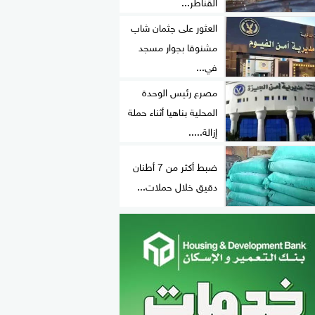
القناطر...
العثور على جثمان شاب
مشنوقا بجوار مسجد
في...
مصرع رئيس الوحدة
المحلية بناهيا أثناء حملة
إزالة.....
ضبط أكثر من 7 أطنان
دقيق خلال حملات...