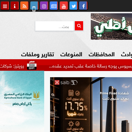
وادث
المحافظات
المنوعات
تقارير وملفات
 رسالة خاصة عقب تمديد عقده...
رويترز: شركات صينية وهندي
كاوي المواطن
السياحة في مصر
التكنولوجيا
المرأة والأسرة
السيارات