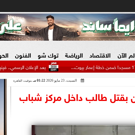
لم الآن
الاقتصاد
الرياضة
توك شو
الفنون
الح
بعد الإعلان الرسمي.. فينيسيوس يوجه
السبت، 23 مايو 2026
01:22 مـ
بتوقيت القاهرة
البنوك
بطولات مصرية
فيديو 2030
ش
 بقتل طالب داخل مركز شباب
الزراعة فى مصر
بطولات عربية
سوق العقارات
بطولات أوروبية
المسؤولية المجتمعية
بطولات عالمية