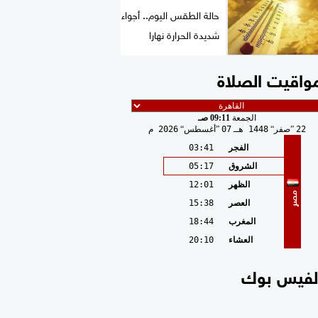
حالة الطقس اليوم.. أجواء
شديدة الحرارة نهارا
واقيت الصلاة
الجمعة
09:11 صـ
22
صفر
1448 هـ
07
أغسطس
2026 م
الفجر
03:41
الشروق
05:17
الظهر
12:01
مصر
العصر
15:38
المغرب
18:44
العشاء
20:10
لفيس بوك