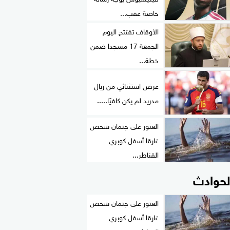
خاصة عقب...
الأوقاف تفتتح اليوم
الجمعة 17 مسجدا ضمن
خطة...
عرض استثنائي من ريال
مدريد لم يكن كافيًا.....
العثور على جثمان شخص
غارقا أسفل كوبري
القناطر...
لحوادث
العثور على جثمان شخص
غارقا أسفل كوبري