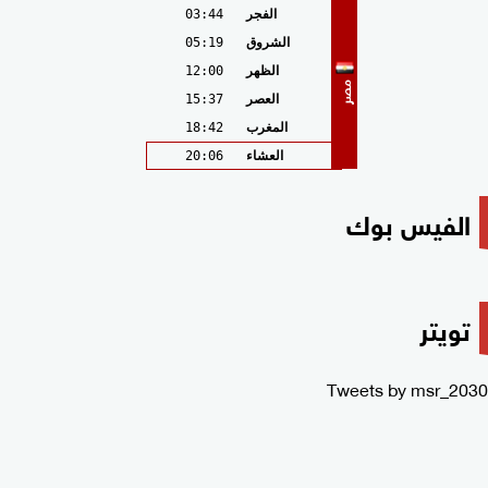
الفجر
03:44
الشروق
05:19
الظهر
12:00
مصر
العصر
15:37
المغرب
18:42
العشاء
20:06
الفيس بوك
تويتر
Tweets by msr_2030