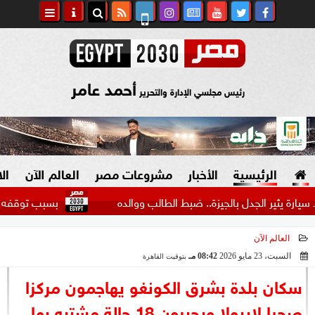
أحمد عامر
رئيس مجلسي الإدارة والتحرير
الرئيسية
الأخبار
مشروعات مصر
العالم الآن
ال
 الجدل بالجيزة.. ضبط الطالب ووالده
بسبب توقفه للحديث مع
العالم الآن
السياسة
صنع في مصر
السبت، 23 مايو 2026
08:42 مـ
بتوقيت القاهرة
2026-05-23 20:42:52
دين وفتاوى
سكان بلدة بشرق الكونغو يهاجمون مركزا
الرئاسة
صحيا لإيبولا ويجبرون 18 حالة مشتبه بها