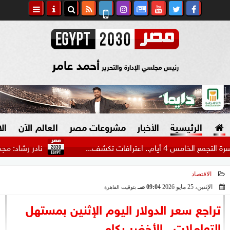
أحمد عامر
رئيس مجلسي الإدارة والتحرير
الرئيسية
الأخبار
مشروعات مصر
العالم الآن
ال
افات تكشف...
نادر رشاد: مجموعة متوازن
الاقتصاد
السياسة
صنع في مصر
الإثنين، 25 مايو 2026
09:04 صـ
بتوقيت القاهرة
2026-05-25 09:04:10
دين وفتاوى
تراجع سعر الدولار اليوم الإثنين بمستهل
الرئاسة
التعاملات.. الأخضر بكام