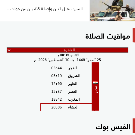
اليمن: مقتل اثنين وإصابة 8 آخرين من قوات...
مواقيت الصلاة
الإثنين
08:39 مـ
25
صفر
1448 هـ
10
أغسطس
2026 م
الفجر
03:44
الشروق
05:19
الظهر
12:00
مصر
العصر
15:37
المغرب
18:42
العشاء
20:06
الفيس بوك