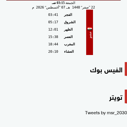
الجمعة
03:15 صـ
22
صفر
1448 هـ
07
أغسطس
2026 م
الفجر
03:41
الشروق
05:17
الظهر
12:01
مصر
العصر
15:38
المغرب
18:44
العشاء
20:10
الفيس بوك
تويتر
Tweets by msr_2030