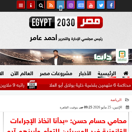
أحمد عامر
رئيس مجلسي الإدارة والتحرير
الرئيسية
الأخبار
مشروعات مصر
العالم الآن
ال
راتبه 9 ملايين دولار.. بيراميدز يتحرك لضم مهاجم الاتحاد السعودي...
الرياضة
السياسة
صنع في مصر
الإثنين، 25 مايو 2026
09:25 صـ
بتوقيت القاهرة
2026-05-25 09:25:38
دين وفتاوى
محامي حسام حسن: «بدأنا اتخاذ الإجراءات
الرئاسة
القانونية ضد المسيئين للتوأم وأبرزهم آدم