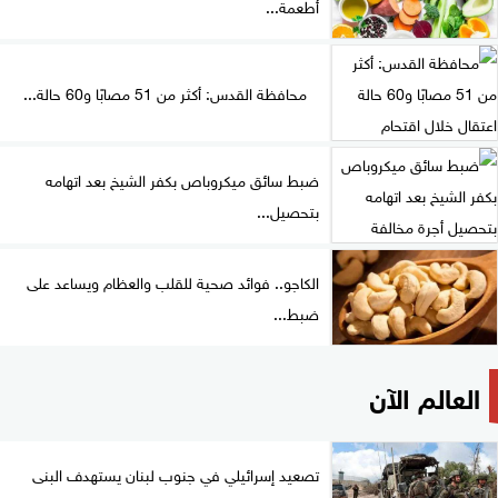
أطعمة...
محافظة القدس: أكثر من 51 مصابًا و60 حالة...
ضبط سائق ميكروباص بكفر الشيخ بعد اتهامه
بتحصيل...
الكاجو.. فوائد صحية للقلب والعظام ويساعد على
ضبط...
العالم الآن
تصعيد إسرائيلي في جنوب لبنان يستهدف البنى