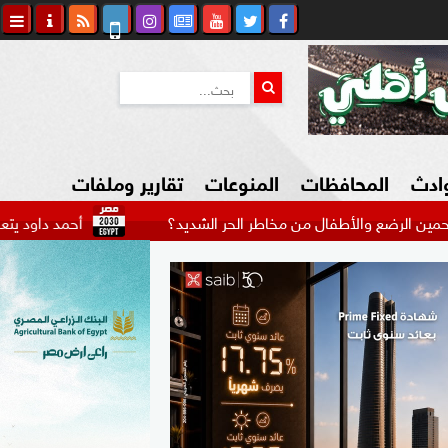
وادث
المحافظات
المنوعات
تقارير وملفات
لأطفال من مخاطر الحر الشديد؟
أحمد داود يتعاقد على بط
كاوي المواطن
السياحة في مصر
التكنولوجيا
المرأة والأسرة
السيارات