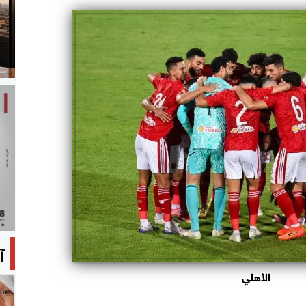
آ
الأهلي