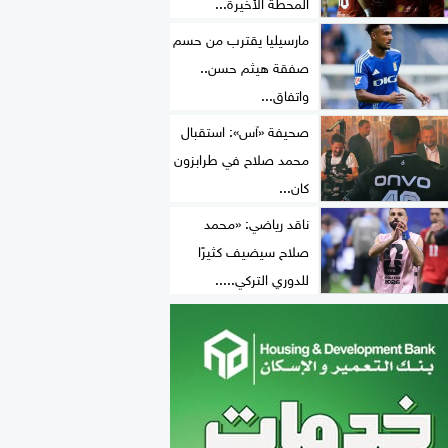
المحطة الأخيرة...
مارسيليا يقترب من حسم
صفقة هيثم حسن..
واتفاق...
صحيفة «آس»: استقبال
محمد صلاح في طرابزون
كان...
ناقد رياضي: «محمد
صلاح سيضيف كثيرًا
للدوري التركي.....