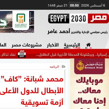
6 أغسطس 2026
08:58
21 صفر 1448
أحمد عامر
رئيس مجلسي الإدارة والتحرير
الرئيسية
الأخبار
مشروعات مصر
العا
رشلونة المحطة الأخيرة قبل انطلاق...
نفاد تذاكر حفل شيرين عبد
الرياضة
السياسة
صنع في مصر
2026-05-25 22:16:27
محمد شبانة: ”كاف” 
دين وفتاوى
الأبطال للدول الأعل
الرئاسة
أزمة تسويقية
البرلمان