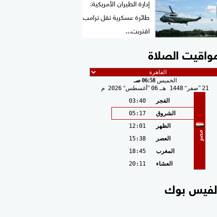
إدارة الطيران الأمريكية:
طائرة عسكرية تقل ترامب
اقتربت...
واقيت الصلاة
الخميس
06:58 صـ
21
صفر
1448 هـ
06
أغسطس
2026 م
الفجر
03:40
الشروق
05:17
الظهر
12:01
مصر
العصر
15:38
المغرب
18:45
العشاء
20:11
لفيس بوك