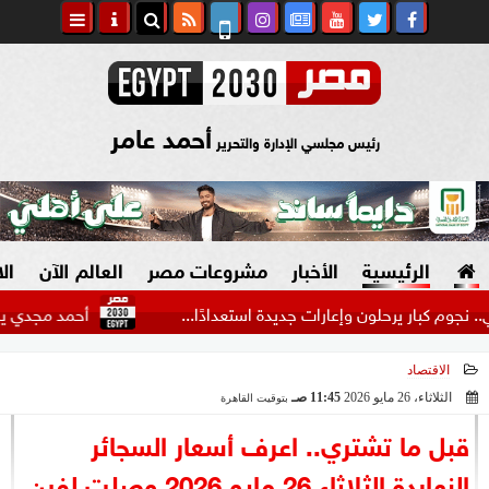
أحمد عامر
رئيس مجلسي الإدارة والتحرير
الرئيسية
الأخبار
مشروعات مصر
العالم الآن
ال
 يرحلون وإعارات جديدة استعدادًا...
أحمد مجدي يكشف كواليس 
الاقتصاد
السياسة
صنع في مصر
الثلاثاء، 26 مايو 2026
11:45 صـ
بتوقيت القاهرة
2026-05-26 11:45:54
دين وفتاوى
قبل ما تشتري.. اعرف أسعار السجائر
الرئاسة
النهاردة الثلاثاء 26 مايو 2026 وصلت لفين