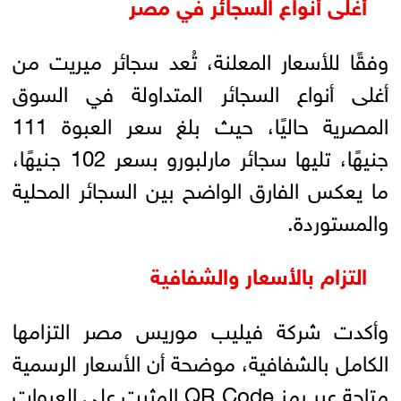
أغلى أنواع السجائر في مصر
وفقًا للأسعار المعلنة، تُعد سجائر ميريت من
أغلى أنواع السجائر المتداولة في السوق
المصرية حاليًا، حيث بلغ سعر العبوة 111
جنيهًا، تليها سجائر مارلبورو بسعر 102 جنيهًا،
ما يعكس الفارق الواضح بين السجائر المحلية
والمستوردة.
التزام بالأسعار والشفافية
وأكدت شركة فيليب موريس مصر التزامها
الكامل بالشفافية، موضحة أن الأسعار الرسمية
متاحة عبر رمز QR Code المثبت على العبوات