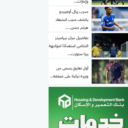
وإعارات...
مدرب ريال أوفييدو
يكشف سبب استبعاد
هيثم حسن.....
تفاصيل مران بيراميدز
الختامي استعدادًا لمواجهة
ريزا سبورت...
أول تعليق رسمي من
وزيرة تركية على صفقة...