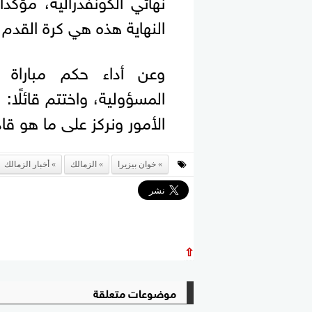
نهائي الكونفدرالية، مؤك
النهاية هذه هي كرة القدم
وعن أداء حكم مباراة 
المسؤولية، واختتم قائلًا:
الأمور ونركز على ما هو قا
خوان بيزيرا
الزمالك
أخبار الزمالك
⇧
موضوعات متعلقة