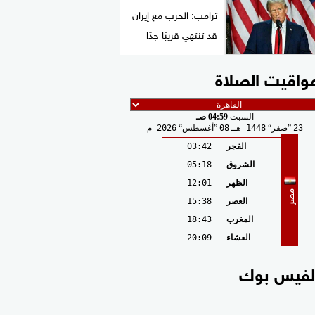
ترامب: الحرب مع إيران
قد تنتهي قريبًا جدًا
واقيت الصلاة
السبت
04:59 صـ
23
صفر
1448 هـ
08
أغسطس
2026 م
الفجر
03:42
الشروق
05:18
الظهر
12:01
مصر
العصر
15:38
المغرب
18:43
العشاء
20:09
لفيس بوك