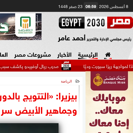
8 أغسطس 2026
06:59
23 صفر 1448
أحمد عامر
رئيس مجلسي الإدارة والتحرير
الرئيسية
الأخبار
مشروعات مصر
العا
ا سبورت وديًا
مدرب ريال أوفييدو يكشف سبب استبعاد هيثم
الرياضة
السياسة
صنع في مصر
2026-05-26 11:52:32
بيزيرا: «التتويج بالد
دين وفتاوى
وجماهير الأبيض سر 
الرئاسة
البرلمان