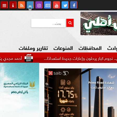
وادث
المحافظات
المنوعات
تقارير وملفات
حلون وإعارات جديدة استعدادًا...
أحمد مجدي يكشف كواليس رح
كاوي المواطن
السياحة في مصر
التكنولوجيا
المرأة والأسرة
السيارات