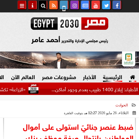
أحمد عامر
رئيس مجلسي الإدارة والتحرير
الرئيسية
الأخبار
مشروعات مصر
العالم الآن
ال
أماكن...
«الزراعة» تكشف حصاد 
الحوادث
السياسة
صنع في مصر
الثلاثاء، 26 مايو 2026
12:27 مـ
بتوقيت القاهرة
2026-05-26 12:27:39
دين وفتاوى
ضبط عنصر جنائيً استولى على أموال
الرئاسة
المواطنين بانتحال صفة موظف بنك