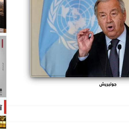
جوتيريش
آ