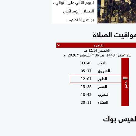
لليوم الثاني على التوالي..
الاحتلال الإسرائيلي
يواصل اقتحام...
واقيت الصلاة
الخميس
12:14 مـ
21
صفر
1448 هـ
06
أغسطس
2026 م
الفجر
03:40
الشروق
05:17
الظهر
12:01
مصر
العصر
15:38
المغرب
18:45
العشاء
20:11
لفيس بوك