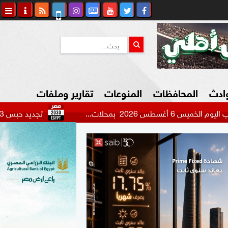
وادث
المحافظات
المنوعات
تقارير وملفات
ت...
تجديد حبس 3 متهمين بالتنقيب عن الآثار بقنا 15 يومًا
كاوي المواطن
السياحة في مصر
التكنولوجيا
المرأة والأسرة
السيارات