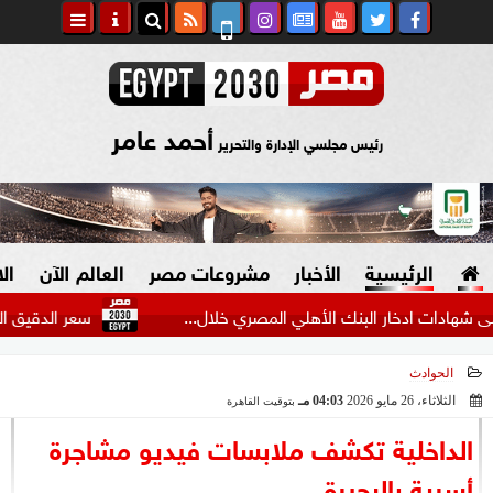
أحمد عامر
رئيس مجلسي الإدارة والتحرير
الرئيسية
الأخبار
مشروعات مصر
العالم الآن
ال
ت ادخار البنك الأهلي المصري خلال...
سعر الدقيق اليوم الأحد 
الحوادث
السياسة
صنع في مصر
الثلاثاء، 26 مايو 2026
04:03 مـ
بتوقيت القاهرة
2026-05-26 16:03:21
دين وفتاوى
الداخلية تكشف ملابسات فيديو مشاجرة
الرئاسة
أسرية بالبحيرة