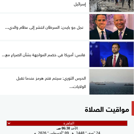
إسرائيل
نجل جو بايدن: السرطان انتشر إلى عظام والدي...
فانس: أمريكا في خضم المواجهة بشأن الصراع مع...
الحرس الثوري: سيتم فتح هرمز عندما تقبل
الولايات...
مواقيت الصلاة
الأحد
06:30 صـ
24
صفر
1448 هـ
09
أغسطس
2026 م