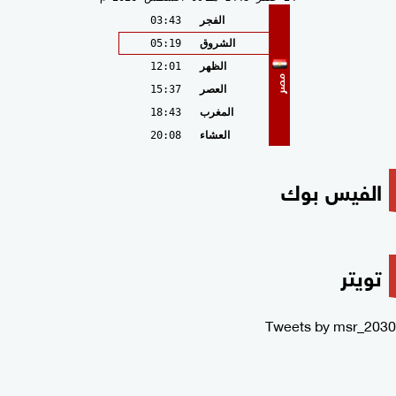
الفجر
03:43
الشروق
05:19
الظهر
12:01
مصر
العصر
15:37
المغرب
18:43
العشاء
20:08
الفيس بوك
تويتر
Tweets by msr_2030