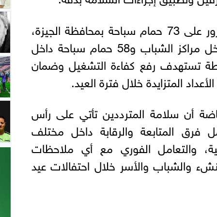
وتشمل خطة المتابعة المرور على 73 حمام سباحة بمحافظة الجيزة،
بواقع 15 حمام سباحة داخل مراكز الشباب و58 حمام سباحة داخل
خطة تستهدف رفع كفاءة التشغيل وضمان
أعداد المتزايدة خلال فترة العيد.
ياضة أن سلامة المترددين تأتي على رأس
مل فرق المتابعة والرقابة داخل مختلف
اضية، والتعامل الفوري مع أي ملاحظات
لنشء والشباب والأسر خلال احتفالات عيد