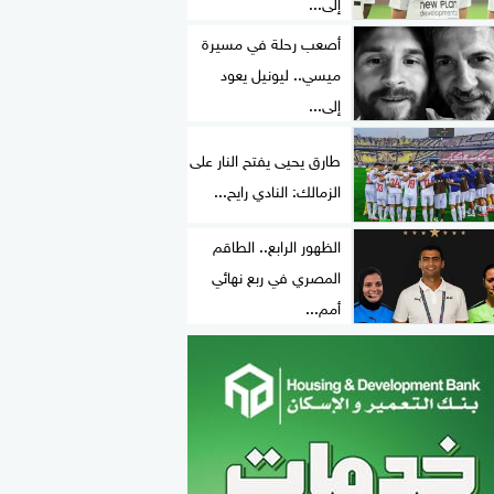
إلى...
أصعب رحلة في مسيرة
ميسي.. ليونيل يعود
إلى...
طارق يحيى يفتح النار على
الزمالك: النادي رايح...
الظهور الرابع.. الطاقم
المصري في ربع نهائي
أمم...