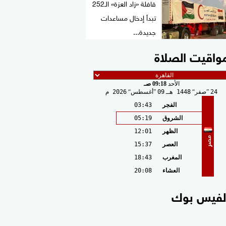
قافلة «زاد العزة» الـ252
تبدأ إدخال مساعدات
جديدة...
واقيت الصلاة
الأحد
09:18 صـ
24
صفر
1448 هـ
09
أغسطس
2026 م
الفجر
03:43
الشروق
05:19
الظهر
12:01
مصر
العصر
15:37
المغرب
18:43
العشاء
20:08
لفيس بوك