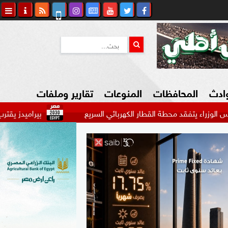
وادث
المحافظات
المنوعات
تقارير وملفات
د محطة القطار الكهربائي السريع
بيراميدز يقترب من ضم أحمد ع
كاوي المواطن
السياحة في مصر
التكنولوجيا
المرأة والأسرة
السيارات