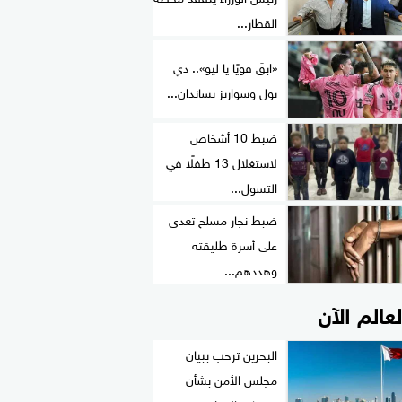
القطار...
«ابقَ قويًا يا ليو».. دي
بول وسواريز يساندان...
ضبط 10 أشخاص
لاستغلال 13 طفلًا في
التسول...
ضبط نجار مسلح تعدى
على أسرة طليقته
وهددهم...
لعالم الآن
البحرين ترحب ببيان
مجلس الأمن بشأن