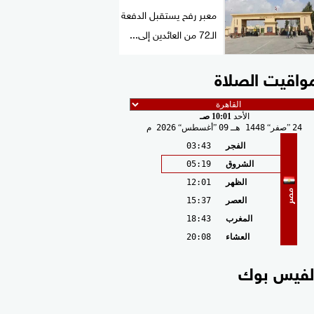
معبر رفح يستقبل الدفعة
الـ72 من العائدين إلى...
واقيت الصلاة
الأحد
10:01 صـ
24
صفر
1448 هـ
09
أغسطس
2026 م
الفجر
03:43
الشروق
05:19
الظهر
12:01
مصر
العصر
15:37
المغرب
18:43
العشاء
20:08
لفيس بوك