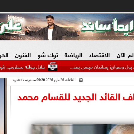
لم الآن
الاقتصاد
الرياضة
توك شو
الفنون
الح
 يساندان ميسي بعد...
خلال جولته بمطروح.. رئيس الوزراء يتفق
الثلاثاء، 26 مايو 2026
09:20 مـ
بتوقيت القاهرة
البنوك
بطولات مصرية
فيديو 2030
ش
ف القائد الجديد للقسام محمد
الزراعة فى مصر
بطولات عربية
سوق العقارات
بطولات أوروبية
المسؤولية المجتمعية
بطولات عالمية