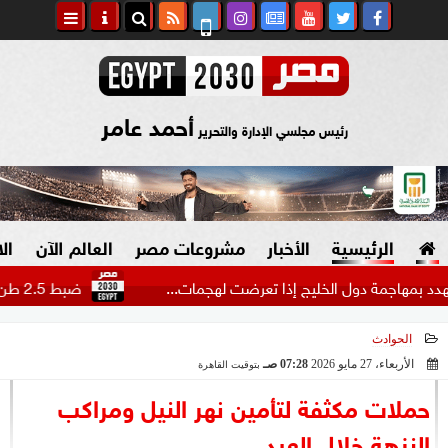
أحمد عامر
رئيس مجلسي الإدارة والتحرير
الرئيسية
الأخبار
مشروعات مصر
العالم الآن
ال
اجمة دول الخليج إذا تعرضت لهجمات...
ضبط 2.5 طن هيدرو بـ1.4 مليار جنيه في مزرعتين بالإسماعيلية
الحوادث
السياسة
صنع في مصر
الأربعاء، 27 مايو 2026
07:28 صـ
بتوقيت القاهرة
2026-05-27 07:28:49
دين وفتاوى
حملات مكثفة لتأمين نهر النيل ومراكب
الرئاسة
النزهة خلال العيد