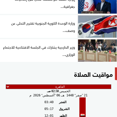
جغرافية...
وزارة الوحدة الكورية الجنوبية تقترح التخلي عن
وصف...
وزير الخارجية يشارك في الجلسة الافتتاحية للاجتماع
الوزاري...
مواقيت الصلاة
الخميس
02:58 صـ
21
صفر
1448 هـ
06
أغسطس
2026 م
الفجر
03:40
الشروق
05:17
الظهر
12:01