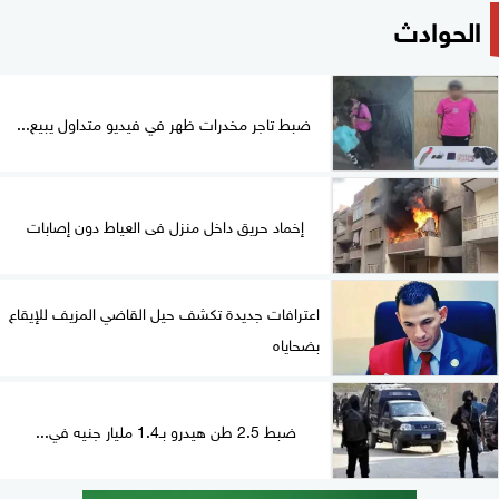
الحوادث
ضبط تاجر مخدرات ظهر في فيديو متداول يبيع...
إخماد حريق داخل منزل فى العياط دون إصابات
اعترافات جديدة تكشف حيل القاضي المزيف للإيقاع
بضحاياه
ضبط 2.5 طن هيدرو بـ1.4 مليار جنيه في...