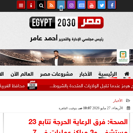
أحمد عامر
رئيس مجلسي الإدارة والتحرير
الرئيسية
الأخبار
مشروعات مصر
العالم الآن
ال
ا تقبل الولايات المتحدة بالشروط...
محافظ الغربية يستقبل و
الأخبار
السياسة
صنع في مصر
الأربعاء، 27 مايو 2026
10:07 صـ
بتوقيت القاهرة
2026-05-27 10:07:20
دين وفتاوى
الصحة: فرق الرعاية الحرجة تتابع 23
الرئاسة
مستشفى و3 مراكز عمليات في 7