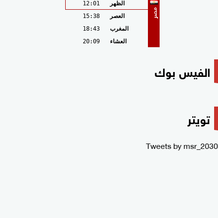
الظهر
12:01
مصر
العصر
15:38
المغرب
18:43
العشاء
20:09
الفيس بوك
تويتر
Tweets by msr_2030