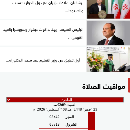
بزشكيان: علاقات إيران مع دول الجوار تحسنت
والضغوط...
الرئيس السيسى يهنىء كوت ديفوار وسويسرا بالعيد
القومي...
أول تعليق من وزير التعليم بعد منحه الدكتوراه...
مواقيت الصلاة
السبت
02:09 مـ
23
صفر
1448 هـ
08
أغسطس
2026 م
الفجر
03:42
الشروق
05:18