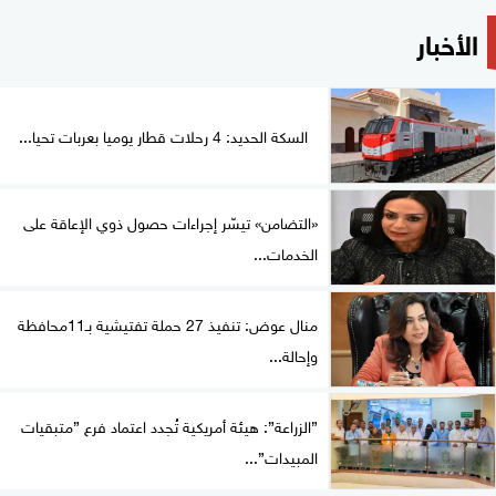
الأخبار
السكة الحديد: 4 رحلات قطار يوميا بعربات تحيا...
«التضامن» تيسّر إجراءات حصول ذوي الإعاقة على
الخدمات...
منال عوض: تنفيذ 27 حملة تفتيشية بـ11محافظة
وإحالة...
”الزراعة”: هيئة أمريكية تُجدد اعتماد فرع ”متبقيات
المبيدات”...