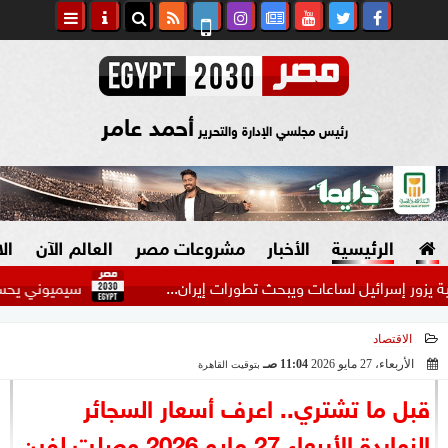
أحمد عامر
رئيس مجلسي الإدارة والتحرير
الرئيسية
الأخبار
مشروعات مصر
العالم الآن
ال
سرائيل لساعات ويبحث تطورات إيران...
سيميوني يحسم موقفه من 
الاقتصاد
السياسة
صنع في مصر
الأربعاء، 27 مايو 2026
11:04 صـ
بتوقيت القاهرة
2026-05-27 11:04:24
دين وفتاوى
قبل ما تشتري.. اعرف أسعار السجائر
الرئاسة
النهاردة الأربعاء 27 مايو 2026 وصلت لفين