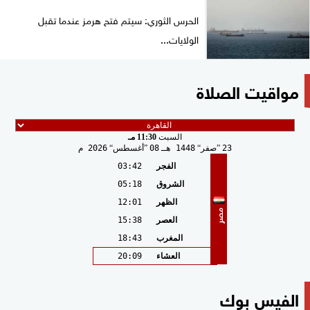
الحرس الثوري: سيتم فتح هرمز عندما تقبل
الولايات...
مواقيت الصلاة
السبت
11:30 مـ
23
صفر
1448 هـ
08
أغسطس
2026 م
الفجر
03:42
الشروق
05:18
الظهر
12:01
مصر
العصر
15:38
المغرب
18:43
العشاء
20:09
الفيس بوك