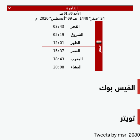
الأحد
01:30 مـ
24
صفر
1448 هـ
09
أغسطس
2026 م
الفجر
03:43
الشروق
05:19
الظهر
12:01
مصر
العصر
15:37
المغرب
18:43
العشاء
20:08
الفيس بوك
تويتر
Tweets by msr_2030