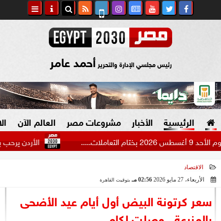
أحمد عامر
رئيس مجلسي الإدارة والتحرير
الرئيسية
الأخبار
مشروعات مصر
العالم الآن
ال
الأردن يرحب ببيان مجلس 
الاقتصاد
السياسة
صنع في مصر
الأربعاء، 27 مايو 2026
02:56 مـ
بتوقيت القاهرة
2026-05-27 14:56:17
دين وفتاوى
سعر كرتونة البيض أول أيام عيد الأضحى
الرئاسة
بالمزرعة.. وصلت لكام