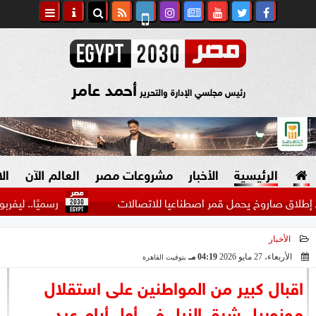
أحمد عامر
رئيس مجلسي الإدارة والتحرير
الرئيسية
الأخبار
مشروعات مصر
العالم الآن
ال
وخ يحمل قمر اصطناعيا للاتصالات
رسميًا.. ليفربول يضم أ
الأخبار
السياسة
صنع في مصر
الأربعاء، 27 مايو 2026
04:19 مـ
بتوقيت القاهرة
2026-05-27 16:19:11
دين وفتاوى
اقبال كبير من المواطنين على استقلال
الرئاسة
مونوريل شرق النيل في أول أيام عيد