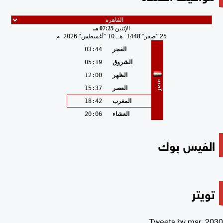
الإثنين
07:25 مـ
25
صفر
1448 هـ
10
أغسطس
2026 م
الفجر
03:44
الشروق
05:19
الظهر
12:00
مصر
العصر
15:37
المغرب
18:42
العشاء
20:06
الفيس بوك
تويتر
Tweets by msr_2030