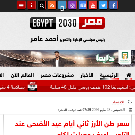
أحمد عامر
رئيس مجلسي الإدارة والتحرير
الرئيسية
الأخبار
مشروعات مصر
العالم الآن
ال
4 ساعة
محاكمة 4 متهمين بقضية فض اعتصام النهضة.. اليوم
الاقتصاد
السياسة
صنع في مصر
الخميس، 28 مايو 2026
07:59 صـ
بتوقيت القاهرة
2026-05-28 07:59:22
دين وفتاوى
سعر طن الأرز ثاني أيام عيد الأضحى عند
الرئاسة
التاجر.. اعرف وصلت لكام