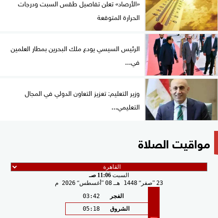
«الأرصاد» تعلن تفاصيل طقس السبت ودرجات
الحرارة المتوقعة
الرئيس السيسي يودع ملك البحرين بمطار العلمين
في...
وزير التعليم: تعزيز التعاون الدولي في المجال
التعليمي...
مواقيت الصلاة
السبت
11:06 صـ
23
صفر
1448 هـ
08
أغسطس
2026 م
الفجر
03:42
الشروق
05:18