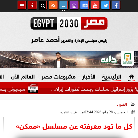
أحمد عامر
رئيس مجلسي الإدارة والتحرير
الرئيسية
الأخبار
مشروعات مصر
العالم الآن
ال
 إسرائيل لساعات ويبحث تطورات إيران...
سيميوني يحسم موقفه م
الفنون
السياسة
صنع في مصر
الخميس، 28 مايو 2026
02:44 مـ
بتوقيت القاهرة
2026-05-28 14:44:32
دين وفتاوى
كل ما تود معرفته عن مسلسل «ممكن»
الرئاسة