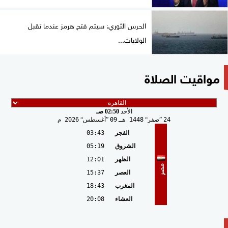
الحرس الثوري: سيتم فتح هرمز عندما تقبل
الولايات...
مواقيت الصلاة
الأحد
02:50 صـ
24
صفر
1448 هـ
09
أغسطس
2026 م
الفجر
03:43
الشروق
05:19
الظهر
12:01
مصر
العصر
15:37
المغرب
18:43
العشاء
20:08