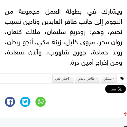
ويشارك في بطولة العمل مجموعة من
النجوم إلى جانب ظافر العابدين ونادين نسيب
نجيم، وهم: رودريغ سليمان، ملاك كنعان،
روان مجر، مروى خليل، زينة مكي، أنجو ريحان،
رولا حمادة، جورج شلهوب، وآلان سعادة،
ومن إخراج أمين درة.
ممكن
ظافر عابدين
اخبار الفن
⇧