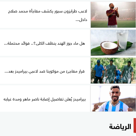
لاعب طرابزون سبور يكشف مفاجأة محمد صلاح
داخل...
هل ماء جوز الهند ينظف الكلى؟.. فوائد محتملة...
قرار مفاجئ من موكوينا ضد لاعبي بيراميدز بعد...
بيراميدز يُعلن تفاصيل إصابة ناصر ماهر ومدة غيابه
الرياضة