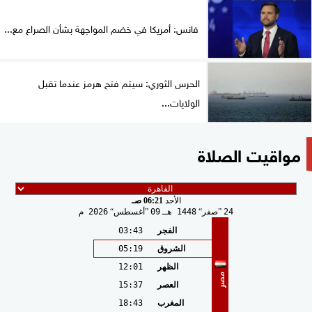
فانس: أمريكا في خضم المواجهة بشأن الصراع مع...
الحرس الثوري: سيتم فتح هرمز عندما تقبل
الولايات...
مواقيت الصلاة
الأحد
06:21 صـ
24
صفر
1448 هـ
09
أغسطس
2026 م
الفجر
03:43
الشروق
05:19
الظهر
12:01
مصر
العصر
15:37
المغرب
18:43