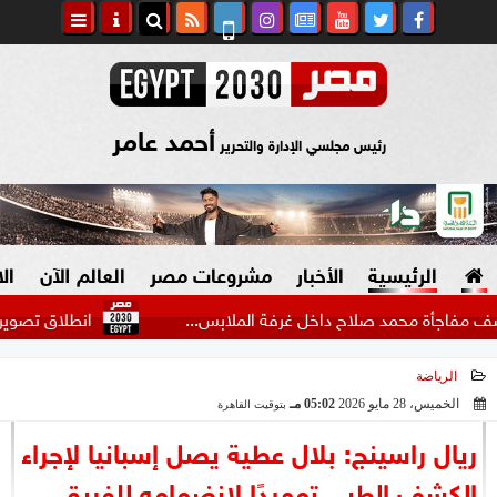
أحمد عامر
رئيس مجلسي الإدارة والتحرير
الرئيسية
الأخبار
مشروعات مصر
العالم الآن
ال
 محمد صلاح داخل غرفة الملابس...
انطلاق تصوير فيلم «ال
الرياضة
السياسة
صنع في مصر
الخميس، 28 مايو 2026
05:02 مـ
بتوقيت القاهرة
2026-05-28 17:02:48
دين وفتاوى
ريال راسينج: بلال عطية يصل إسبانيا لإجراء
الرئاسة
الكشف الطبي تمهيدًا لانضمامه للفريق