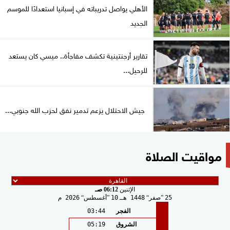
الأهلي يواصل تدريباته في إسبانيا استعدادًا للموسم
الجديد
تقارير أرجنتينية تكشف مفاجأة.. ميسي كان يستعد
للرحيل...
جيش الاحتلال يزعم تدمير نفق لحزب الله جنوبي...
مواقيت الصلاة
الإثنين
06:12 صـ
25
صفر
1448 هـ
10
أغسطس
2026 م
الفجر
03:44
الشروق
05:19