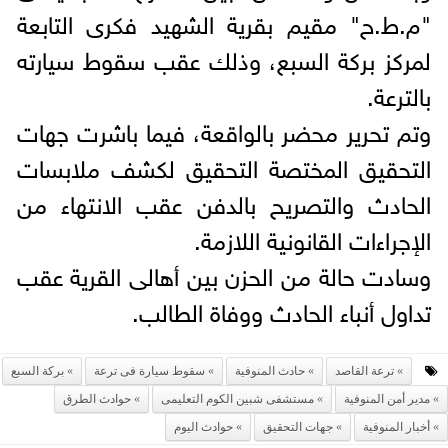
"م.ط.ح" مقيم بقرية الشهيد فكرى التابعة
لمركز بركة السبع، وذلك عقب سقوط سيارته
بالترعة.
وتم تحرير محضر بالواقعة، فيما باشرت جهات
التحقيق المختصة التحقيق لكشف ملابسات
الحادث والتصريح بالدفن عقب الانتهاء من
الإجراءات القانونية اللازمة.
وسادت حالة من الحزن بين أهالى القرية عقب
تداول أنباء الحادث ووفاة الطالب.
ترعة القاصد
حادث المنوفية
سقوط سيارة فى ترعة
بركة السبع
مدير أمن المنوفية
مستشفى شبين الكوم التعليمى
حوادث الطرق
أخبار المنوفية
جهات التحقيق
حوادث اليوم