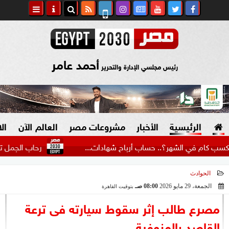
أحمد عامر
رئيس مجلسي الإدارة والتحرير
الرئيسية
الأخبار
مشروعات مصر
العالم الآن
ال
رحاب الجمل تنضم لأسرة
الحوادث
السياسة
صنع في مصر
الجمعة، 29 مايو 2026
08:00 صـ
بتوقيت القاهرة
2026-05-29 08:00:36
دين وفتاوى
مصرع طالب إثر سقوط سيارته فى ترعة
الرئاسة
القاصد بالمنوفية