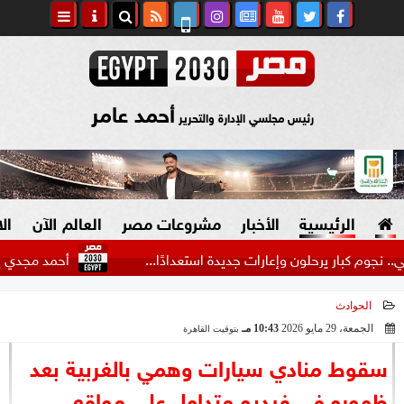
أحمد عامر
رئيس مجلسي الإدارة والتحرير
الرئيسية
الأخبار
مشروعات مصر
العالم الآن
ال
ار يرحلون وإعارات جديدة استعدادًا...
أحمد مجدي يكشف كوالي
الحوادث
السياسة
صنع في مصر
الجمعة، 29 مايو 2026
10:43 مـ
بتوقيت القاهرة
2026-05-29 22:43:28
دين وفتاوى
سقوط منادي سيارات وهمي بالغربية بعد
الرئاسة
ظهوره في فيديو متداول على مواقع