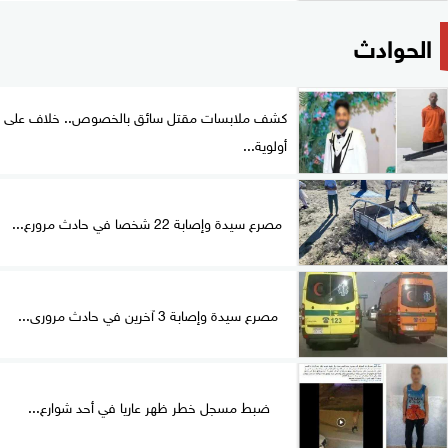
الحوادث
كشف ملابسات مقتل سائق بالخصوص.. خلاف على
أولوية...
مصرع سيدة وإصابة 22 شخصا في حادث مرورع...
مصرع سيدة وإصابة 3 آخرين في حادث مرورى...
ضبط مسجل خطر ظهر عاريا في أحد شوارع...