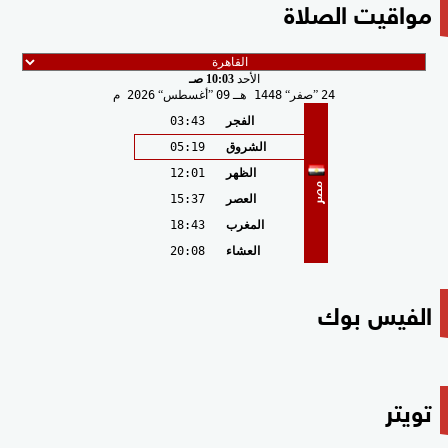
مواقيت الصلاة
الأحد
10:03 صـ
24
صفر
1448 هـ
09
أغسطس
2026 م
الفجر
03:43
الشروق
05:19
الظهر
12:01
مصر
العصر
15:37
المغرب
18:43
العشاء
20:08
الفيس بوك
تويتر