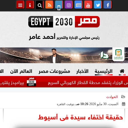
أحمد عامر
رئيس مجلسي الإدارة والتحرير
الرئيسية
الأخبار
مشروعات مصر
العالم الآن
ال
يتفقد محطة القطار الكهربائي السريع
بيراميدز يقترب من ضم أ
الحوادث
السياسة
صنع في مصر
السبت، 30 مايو 2026
10:26 صـ
بتوقيت القاهرة
2026-05-30 10:26:11
دين وفتاوى
حقيقة اختفاء سيدة فى أسيوط
الرئاسة