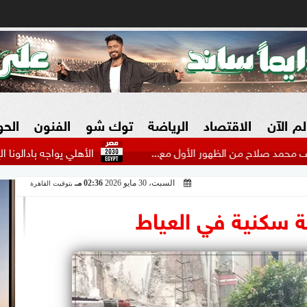
لم الآن
الاقتصاد
الرياضة
توك شو
الفنون
الح
ح من الظهور الأول مع...
الأهلي يواجه بادالونا الإسباني ود
السبت، 30 مايو 2026
02:36 مـ
بتوقيت القاهرة
البنوك
بطولات مصرية
فيديو 2030
ش
 سكنية في العياط
الزراعة فى مصر
بطولات عربية
سوق العقارات
بطولات أوروبية
المسؤولية المجتمعية
بطولات عالمية