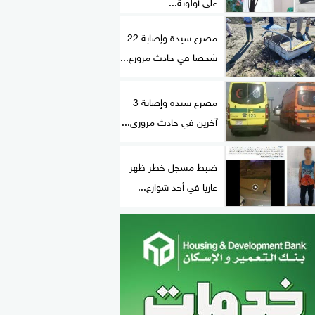
على أولوية...
مصرع سيدة وإصابة 22
شخصا في حادث مرورع...
مصرع سيدة وإصابة 3
آخرين في حادث مرورى...
ضبط مسجل خطر ظهر
عاريا في أحد شوارع...