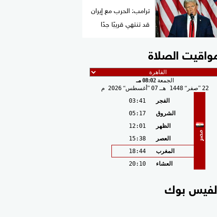
ترامب: الحرب مع إيران
قد تنتهي قريبًا جدًا
واقيت الصلاة
الجمعة
08:02 مـ
22
صفر
1448 هـ
07
أغسطس
2026 م
الفجر
03:41
الشروق
05:17
الظهر
12:01
مصر
العصر
15:38
المغرب
18:44
العشاء
20:10
لفيس بوك