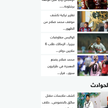
برشلونة.....
تقارير تركية تكشف
موقف محمد صلاح من
الظهور...
كواليس مفاوضات
بيزيرا.. الزمالك طلب 6
ملايين دولار...
محمد صلاح يصنع
المعجزة في طرابزون
سبور.. قرار...
لحوادث
كشف ملابسات مقتل
سائق بالخصوص.. خلاف