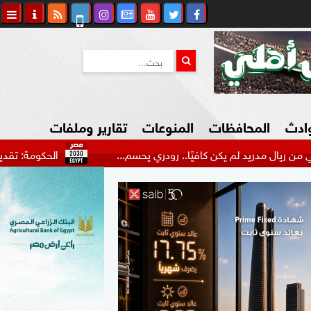
وادث
المحافظات
المنوعات
تقارير وملفات
ريد لم يكن كافيًا.. رودري يحسم...
الحكومة: تقديم 8.4 مليون خدمة طبية مجانية لـ 3.4 مليون...
كاوي المواطن
السياحة في مصر
التكنولوجيا
المرأة والأسرة
السيارات