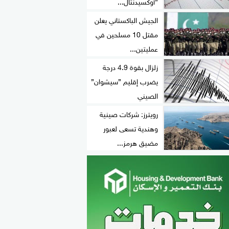
”أوكسيدنتال...
الجيش الباكستاني يعلن
مقتل 10 مسلحين في
عمليتين...
زلزال بقوة 4.9 درجة
يضرب إقليم ”سيشوان”
الصيني
رويترز: شركات صينية
وهندية تسعى لعبور
مضيق هرمز...