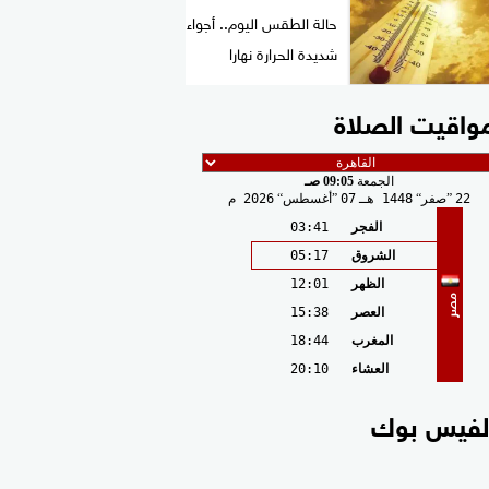
حالة الطقس اليوم.. أجواء
شديدة الحرارة نهارا
واقيت الصلاة
الجمعة
09:05 صـ
22
صفر
1448 هـ
07
أغسطس
2026 م
الفجر
03:41
الشروق
05:17
الظهر
12:01
مصر
العصر
15:38
المغرب
18:44
العشاء
20:10
لفيس بوك