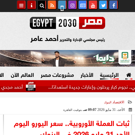
أحمد عامر
رئيس مجلسي الإدارة والتحرير
الرئيسية
الأخبار
مشروعات مصر
العالم الآن
ال
ار يرحلون وإعارات جديدة استعدادًا...
أحمد مجدي يكشف كوالي
الاقتصاد
البنوك
السياسة
صنع في مصر
الأحد، 31 مايو 2026
09:07 صـ
بتوقيت القاهرة
2026-05-31 09:07:14
دين وفتاوى
ثبات العملة الأوروبية.. سعر اليورو اليوم
الرئاسة
الأحد 31 مايو 2026 في البنوك