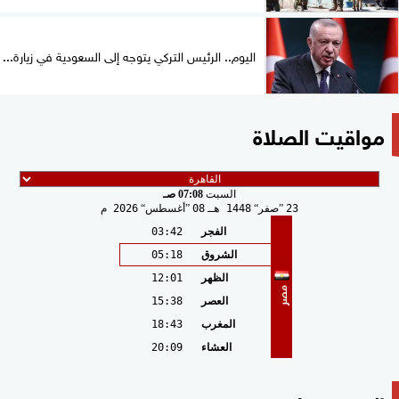
اليوم.. الرئيس التركي يتوجه إلى السعودية في زيارة...
مواقيت الصلاة
السبت
07:08 صـ
23
صفر
1448 هـ
08
أغسطس
2026 م
الفجر
03:42
الشروق
05:18
الظهر
12:01
مصر
العصر
15:38
المغرب
18:43
العشاء
20:09