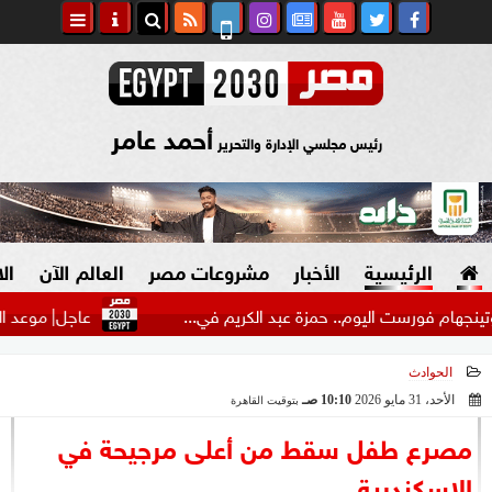
أحمد عامر
رئيس مجلسي الإدارة والتحرير
الرئيسية
الأخبار
مشروعات مصر
العالم الآن
ال
فورست اليوم.. حمزة عبد الكريم في...
عاجل| موعد الظهور ال
الحوادث
السياسة
صنع في مصر
الأحد، 31 مايو 2026
10:10 صـ
بتوقيت القاهرة
2026-05-31 10:10:26
دين وفتاوى
مصرع طفل سقط من أعلى مرجيحة في
الرئاسة
الإسكندرية