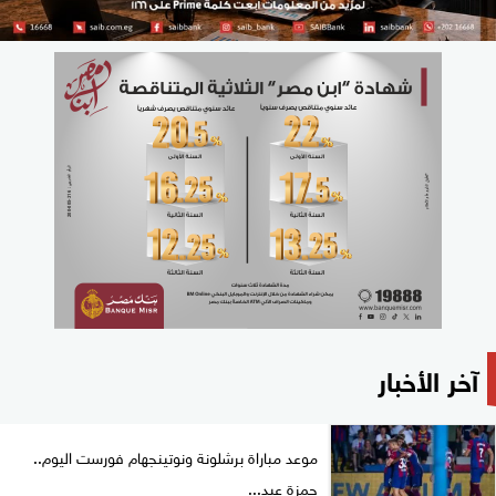
آخر الأخبار
موعد مباراة برشلونة ونوتينجهام فورست اليوم..
حمزة عبد...