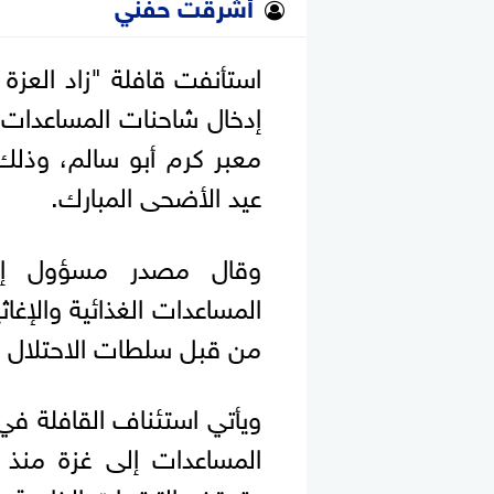
أشرقت حفني
إدخال شاحنات المساعدات ال
معبر كرم أبو سالم، وذل
عيد الأضحى المبارك.
وقال مصدر مسؤول إن
المساعدات الغذائية والإغا
من قبل سلطات الاحتلال قب
ويأتي استئناف القافلة في