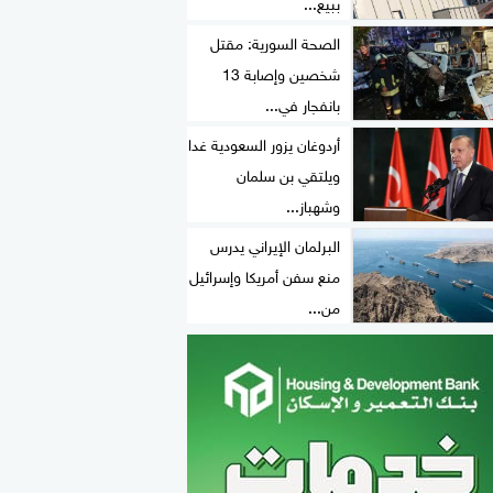
ببيع...
الصحة السورية: مقتل
شخصين وإصابة 13
بانفجار في...
أردوغان يزور السعودية غدا
ويلتقي بن سلمان
وشهباز...
البرلمان الإيراني يدرس
منع سفن أمريكا وإسرائيل
من...