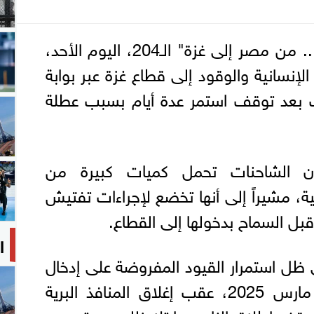
استأنفت قافلة "زاد العزة .. من مصر إلى غزة" الـ204، اليوم الأحد،
إنسانية والوقود إلى قطاع غزة عبر بوابة
ك بعد توقف استمر عدة أيام بسبب عطلة
 الشاحنات تحمل كميات كبيرة من
ثية، مشيراً إلى أنها تخضع لإجراءات تفتيش
ل السماح بدخولها إلى القطاع.
ا
 ظل استمرار القيود المفروضة على إدخال
المساعدات إلى غزة منذ مارس 2025، عقب إغلاق المنافذ البرية