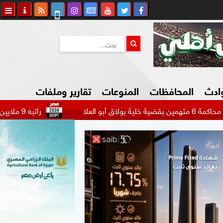
وادث
المحافظات
المنوعات
تقارير وملفات
راتبه 9 ملايين دولار.. بيراميدز يتحرك لضم مهاجم الاتحاد السعودي...
كاوي المواطن
السياحة في مصر
التكنولوجيا
المرأة والأسرة
السيارات