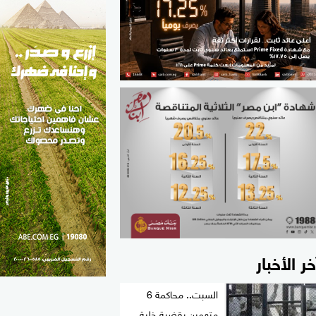
الطب والصحة
مواهب مصر
خر الأخبار
السبت.. محاكمة 6
متهمين بقضية خلية