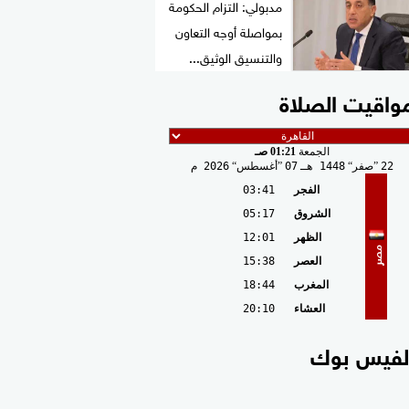
مدبولي: التزام الحكومة
بمواصلة أوجه التعاون
والتنسيق الوثيق...
واقيت الصلاة
الجمعة
01:21 صـ
22
صفر
1448 هـ
07
أغسطس
2026 م
الفجر
03:41
الشروق
05:17
الظهر
12:01
مصر
العصر
15:38
المغرب
18:44
العشاء
20:10
لفيس بوك