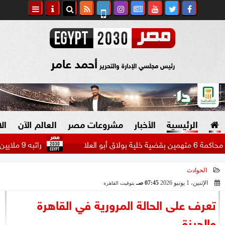
أحمد عامر
رئيس مجلسي الإدارة والتحرير
الرئيسية
الأخبار
مشروعات مصر
العالم الآن
ال
راتبه 9 ملايين دولار.. بيراميدز يتحرك لضم مهاجم الاتحاد السعودي...
الحوادث
السياسة
صنع في مصر
الإثنين، 1 يونيو 2026
07:45 صـ
بتوقيت القاهرة
2026-06-01 07:45:04
دين وفتاوى
تعرف على الحالة المرورية في القاهرة
الرئاسة
والجيزة