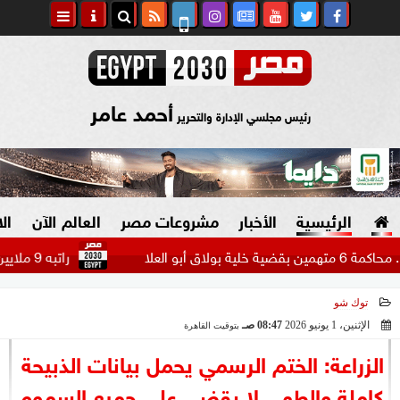
أحمد عامر
رئيس مجلسي الإدارة والتحرير
الرئيسية
الأخبار
مشروعات مصر
العالم الآن
ال
راتبه 9 ملايين دولار.. بيراميدز يتحرك لضم مهاجم الاتحاد السعودي...
توك شو
السياسة
صنع في مصر
الإثنين، 1 يونيو 2026
08:47 صـ
بتوقيت القاهرة
2026-06-01 08:47:10
دين وفتاوى
الزراعة: الختم الرسمي يحمل بيانات الذبيحة
الرئاسة
كاملة والطهي لا يقضي على جميع السموم