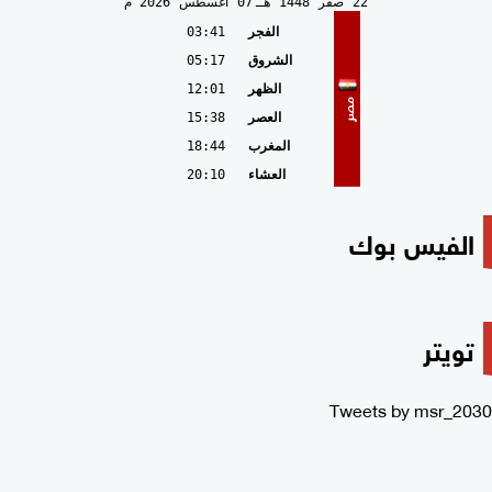
22
صفر
1448 هـ
07
أغسطس
2026 م
الفجر
03:41
الشروق
05:17
الظهر
12:01
مصر
العصر
15:38
المغرب
18:44
العشاء
20:10
الفيس بوك
تويتر
Tweets by msr_2030