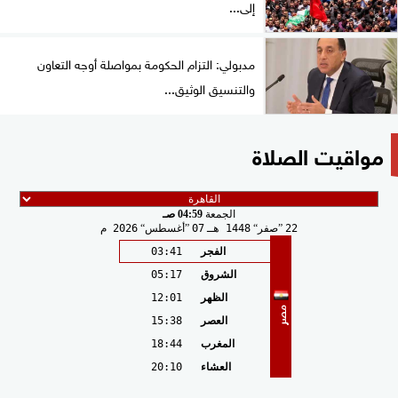
إلى...
مدبولي: التزام الحكومة بمواصلة أوجه التعاون
والتنسيق الوثيق...
مواقيت الصلاة
الجمعة
04:59 صـ
22
صفر
1448 هـ
07
أغسطس
2026 م
الفجر
03:41
الشروق
05:17
الظهر
12:01
مصر
العصر
15:38
المغرب
18:44
العشاء
20:10