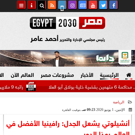
أحمد عامر
رئيس مجلسي الإدارة والتحرير
الرئيسية
الأخبار
مشروعات مصر
العالم الآن
ال
راتبه 9 ملايين دولار.. بيراميدز يتحرك لضم مهاجم الاتحاد السعودي...
الرياضة
السياسة
صنع في مصر
الإثنين، 1 يونيو 2026
09:23 صـ
بتوقيت القاهرة
2026-06-01 09:23:49
دين وفتاوى
أنشيلوتي يشعل الجدل: رافينيا الأفضل في
الرئاسة
العالم بهذا الدور