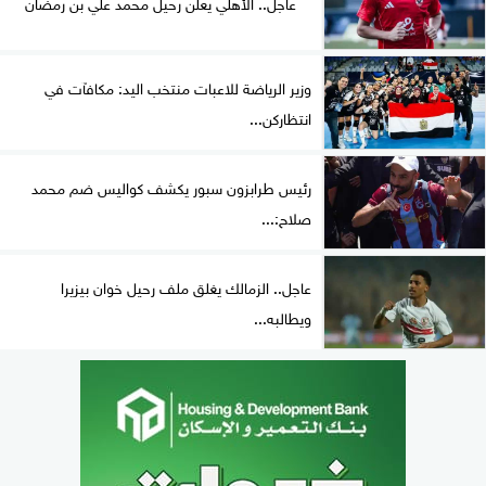
عاجل.. الأهلي يعلن رحيل محمد علي بن رمضان
وزير الرياضة للاعبات منتخب اليد: مكافآت في
انتظاركن...
رئيس طرابزون سبور يكشف كواليس ضم محمد
صلاح:...
عاجل.. الزمالك يغلق ملف رحيل خوان بيزيرا
ويطالبه...