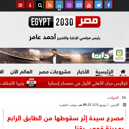
أحمد عامر
رئيس مجلسي الإدارة والتحرير
الرئيسية
الأخبار
مشروعات مصر
العالم الآن
ال
 مران الأهلي الأول في معسكر إسبانيا
وزيرا الأوقاف والتخط
الحوادث
السياسة
صنع في مصر
الإثنين، 1 يونيو 2026
09:33 صـ
بتوقيت القاهرة
2026-06-01 09:33:46
دين وفتاوى
مصرع سيدة إثر سقوطها من الطابق الرابع
الرئاسة
بمدينة قوص بقنا