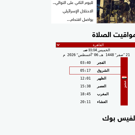
لليوم الثاني على التوالي..
الاحتلال الإسرائيلي
يواصل اقتحام...
واقيت الصلاة
الخميس
11:14 صـ
21
صفر
1448 هـ
06
أغسطس
2026 م
الفجر
03:40
الشروق
05:17
الظهر
12:01
مصر
العصر
15:38
المغرب
18:45
العشاء
20:11
لفيس بوك