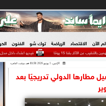
لم الآن
الاقتصاد
الرياضة
توك شو
الفنون
الح
فيديو اعتداء داخل محل بالسويس ينته
الإثنين، 1 يونيو 2026
11:51 صـ
بتوقيت القاهرة
البنوك
بطولات مصرية
فيديو 2030
ش
 مطارها الدولي تدريجيًا بعد
الزراعة فى مصر
بطولات عربية
ير
سوق العقارات
بطولات أوروبية
المسؤولية المجتمعية
بطولات عالمية