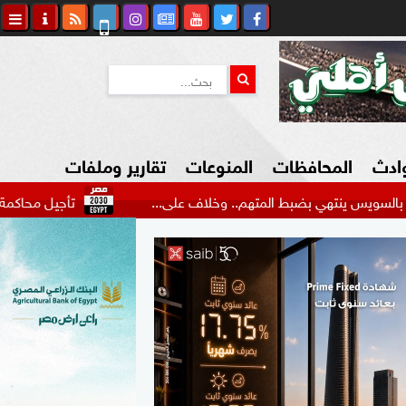
وادث
المحافظات
المنوعات
تقارير وملفات
ي بضبط المتهم.. وخلاف على...
تأجيل محاكمة عاطل بتهمة م
كاوي المواطن
السياحة في مصر
التكنولوجيا
المرأة والأسرة
السيارات