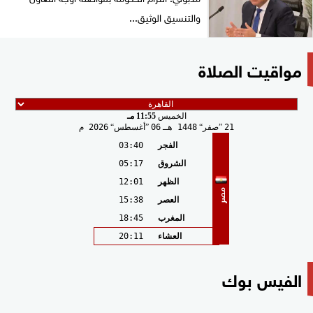
والتنسيق الوثيق...
مواقيت الصلاة
الخميس
11:55 مـ
21
صفر
1448 هـ
06
أغسطس
2026 م
الفجر
03:40
الشروق
05:17
الظهر
12:01
مصر
العصر
15:38
المغرب
18:45
العشاء
20:11
الفيس بوك