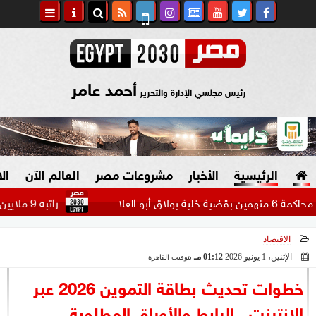
أحمد عامر
رئيس مجلسي الإدارة والتحرير
الرئيسية
الأخبار
مشروعات مصر
العالم الآن
ال
راتبه 9 ملايين دولار.. بيراميدز يتحرك لضم مهاجم الاتحاد السعودي...
الاقتصاد
السياسة
صنع في مصر
الإثنين، 1 يونيو 2026
01:12 مـ
بتوقيت القاهرة
2026-06-01 13:12:45
دين وفتاوى
خطوات تحديث بطاقة التموين 2026 عبر
الرئاسة
الإنترنت.. الرابط والأوراق المطلوبة