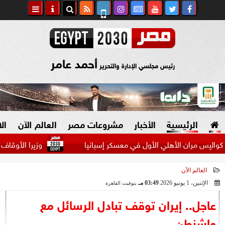
أحمد عامر
رئيس مجلسي الإدارة والتحرير
الرئيسية
الأخبار
مشروعات مصر
العالم الآن
ال
مران الأهلي الأول في معسكر إسبانيا
وزيرا الأوقاف والتخطي
العالم الآن
السياسة
صنع في مصر
الإثنين، 1 يونيو 2026
03:49 مـ
بتوقيت القاهرة
2026-06-01 15:49:30
دين وفتاوى
عاجل.. إيران توقف تبادل الرسائل مع
الرئاسة
واشنطن