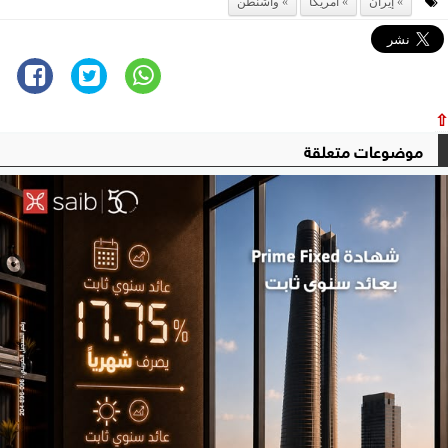
إيران
امريكا
واشنطن
⇧
موضوعات متعلقة