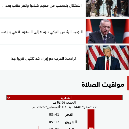
الاحتلال ينسحب من مخيم قلنديا وكفر عقب بعد...
اليوم.. الرئيس التركي يتوجه إلى السعودية في زيارة...
ترامب: الحرب مع إيران قد تنتهي قريبًا جدًا
مواقيت الصلاة
الجمعة
02:06 مـ
22
صفر
1448 هـ
07
أغسطس
2026 م
الفجر
03:41
الشروق
05:17