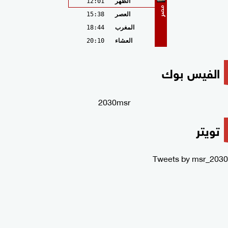
الظهر
12:01
مصر
العصر
15:38
المغرب
18:44
العشاء
20:10
الفيس بوك
2030msr
تويتر
Tweets by msr_2030