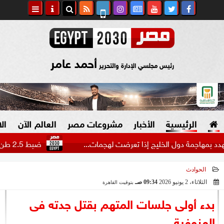
أحمد عامر
رئيس مجلسي الإدارة والتحرير
الرئيسية
الأخبار
مشروعات مصر
العالم الآن
ال
اجمة دول الخليج إذا تعرضت لهجمات...
ضبط 2.5 طن هيدرو بـ1.4 مليار جنيه في مزرعتين بالإسماعيلية
الحوادث
السياسة
صنع في مصر
الثلاثاء، 2 يونيو 2026
09:34 صـ
بتوقيت القاهرة
2026-06-02 09:34:22
دين وفتاوى
بدء أولى جلسات المتهم بقتل جدته فى
الرئاسة
المنوفية