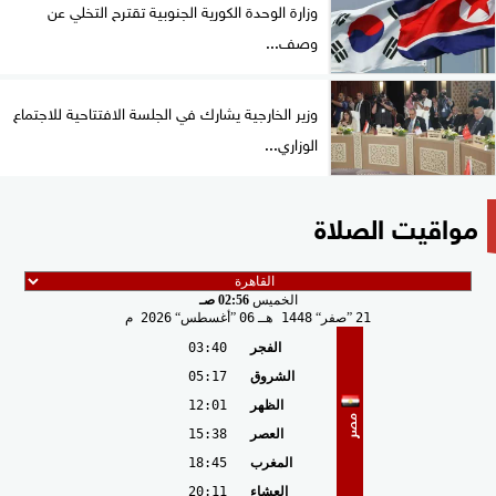
وزارة الوحدة الكورية الجنوبية تقترح التخلي عن
وصف...
وزير الخارجية يشارك في الجلسة الافتتاحية للاجتماع
الوزاري...
مواقيت الصلاة
الخميس
02:56 صـ
21
صفر
1448 هـ
06
أغسطس
2026 م
الفجر
03:40
الشروق
05:17
الظهر
12:01
مصر
العصر
15:38
المغرب
18:45
العشاء
20:11