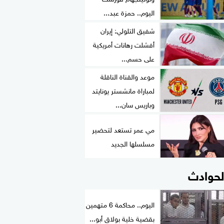
اليوم.. حمزة عبد...
شفيق التلولي: إيران
أفشلت رهانات أمريكية
على حسم...
موعد والقناة الناقلة
لمباراة مانشستر يونايتد
وباريس سان...
مي عمر تستعد لتحضير
مسلسلها الجديد
لحوادث
اليوم.. محاكمة 6 متهمين
بقضية خلية بولاق أبو...