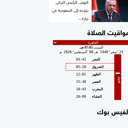
اليوم.. الرئيس التركي
يتوجه إلى السعودية في
زيارة...
واقيت الصلاة
السبت
07:03 صـ
23
صفر
1448 هـ
08
أغسطس
2026 م
الفجر
03:42
الشروق
05:18
الظهر
12:01
مصر
العصر
15:38
المغرب
18:43
العشاء
20:09
لفيس بوك