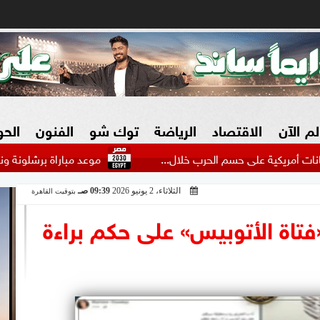
لم الآن
الاقتصاد
الرياضة
توك شو
الفنون
الح
لى حسم الحرب خلال...
موعد مباراة برشلونة ونوتينجهام فورس
الثلاثاء، 2 يونيو 2026
09:39 صـ
بتوقيت القاهرة
البنوك
بطولات مصرية
فيديو 2030
ش
فتاة الأتوبيس» على حكم براءة
الزراعة فى مصر
بطولات عربية
سوق العقارات
بطولات أوروبية
المسؤولية المجتمعية
بطولات عالمية