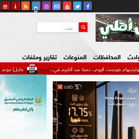
وادث
المحافظات
المنوعات
تقارير وملفات
ت اليوم.. حمزة عبد الكريم في...
عاجل| موعد الظهور الأول 
كاوي المواطن
السياحة في مصر
التكنولوجيا
المرأة والأسرة
السيارات