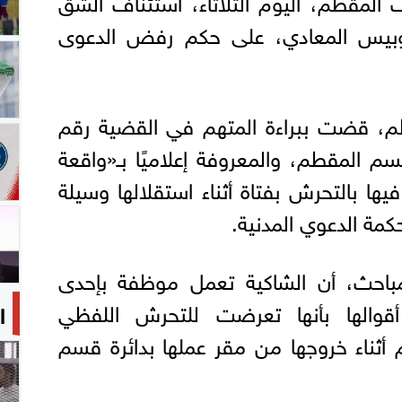
المقطم، اليوم الثلاثاء، استئناف الشق
توبيس المعادي، على حكم رفض الدعوى
، قضت ببراءة المتهم في القضية رقم
 2026 جنح قسم المقطم، والمعروفة إعلاميًا بـ«واقعة
يها بالتحرش بفتاة أثناء استقلالها وسيلة
مة الدعوي المدنية.
باحث، أن الشاكية تعمل موظفة بإحدى
قوالها بأنها تعرضت للتحرش اللفظي
ا
 أثناء خروجها من مقر عملها بدائرة قسم