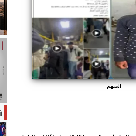
المتهم
آ