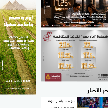
الطب والصحة
مواهب مصر
خر الأخبار
موعد مباراة برشلونة
ونوتينجهام فورست