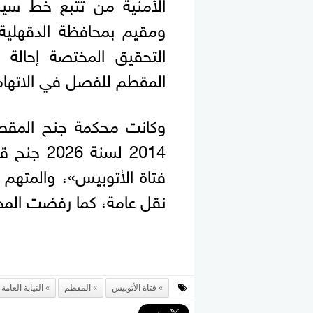
الأمنية من تتبع خط سير 
ومقيم بمحافظة الدقهلية
التحقيق المختصة إحالة 
المقطم للفصل في الاتهاما
وكانت محكمة جنح المقط
2014 لسنة
فتاة الأتوبيس»، والمتهم ف
نقل عامة، كما رفضت المحك
فتاة الأتوبيس
المقطم
النيابة العامة