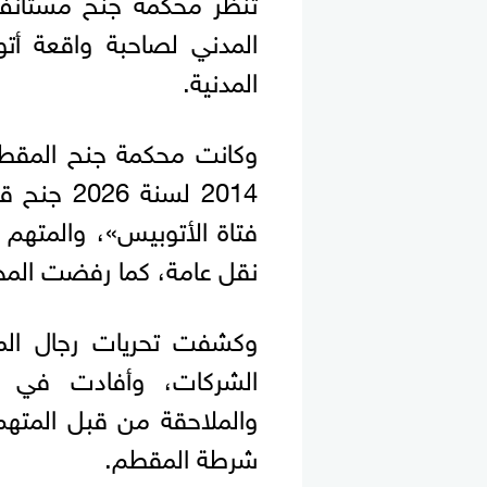
تنظر محكمة جنّح مستأنف 
المدني لصاحبة واقعة أ
المدنية.
وكانت محكمة جنح المقطم
2014 لسنة
فتاة الأتوبيس»، والمتهم ف
نقل عامة، كما رفضت المحك
وكشفت تحريات رجال الم
الشركات، وأفادت في أ
والملاحقة من قبل المتهم
شرطة المقطم.