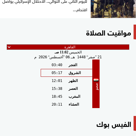
لليوم الثاني على التوالي.. الاحتلال الإسرائيلي يواصل
اقتحام...
مواقيت الصلاة
الخميس
11:02 صـ
21
صفر
1448 هـ
06
أغسطس
2026 م
الفجر
03:40
الشروق
05:17
الظهر
12:01
مصر
العصر
15:38
المغرب
18:45
العشاء
20:11
الفيس بوك