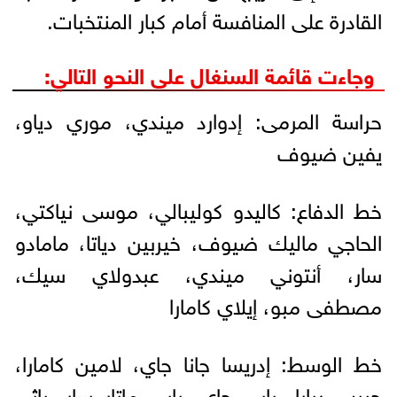
القادرة على المنافسة أمام كبار المنتخبات.
وجاءت قائمة السنغال على النحو التالي:
حراسة المرمى: إدوارد ميندي، موري دياو،
يفين ضيوف
خط الدفاع: كاليدو كوليبالي، موسى نياكتي،
الحاجي ماليك ضيوف، خيربين دياتا، مامادو
سار، أنتوني ميندي، عبدولاي سيك،
مصطفى مبو، إيلاي كامارا
خط الوسط: إدريسا جانا جاي، لامين كامارا،
حبيب ديارا، بابي جاي، بابي ماتار سار، باثي