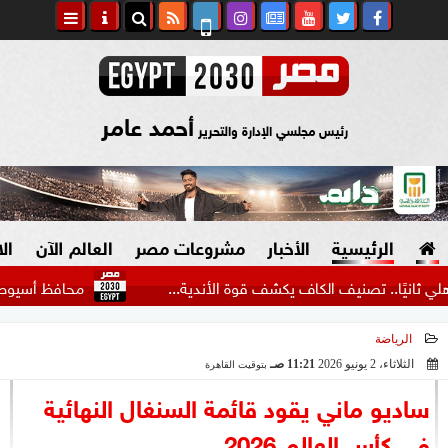
أحمد عامر
رئيس مجلسي الإدارة والتحرير
الرئيسية
الأخبار
مشروعات مصر
العالم الآن
ال
ا.. تصنيف الكاف يكشف قوة الأندية...
محافظ أسيوط: إنشاء مط
الرياضة
السياسة
صنع في مصر
الثلاثاء، 2 يونيو 2026
11:21 صـ
بتوقيت القاهرة
2026-06-02 11:21:38
دين وفتاوى
ساديو ماني يقود قائمة السنغال النهائية
الرئاسة
في كأس العالم 2026