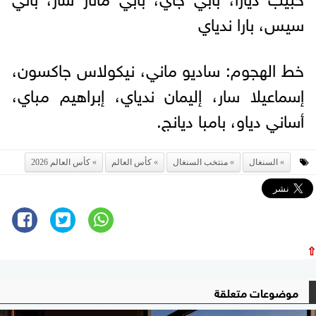
سيس، بارا ندياي
خط الهجوم: ساديو ماني، نيكولاس جاكسون،
إسماعيلا سار، إليمان ندياي، إبراهيم مباي،
أساني دياو، بامبا ديانج.
السنغال
منتخب السنغال
كأس العالم
كأس العالم 2026
⇧
موضوعات متعلقة